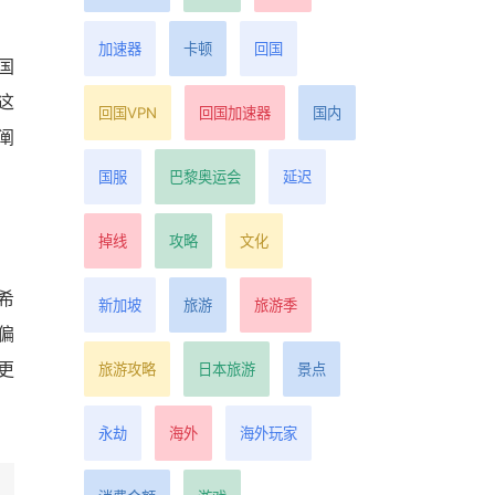
加速器
卡顿
回国
国
这
回国VPN
回国加速器
国内
阐
。
国服
巴黎奥运会
延迟
掉线
攻略
文化
希
新加坡
旅游
旅游季
偏
更
旅游攻略
日本旅游
景点
永劫
海外
海外玩家