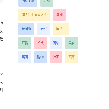
消费金额
游戏
澳大利亚国立大学
澳洲
也
玩国服
玩家
留学生
文
教
直播
省钱
网络
美食
英国
购物
韩国
预算
学
大
科