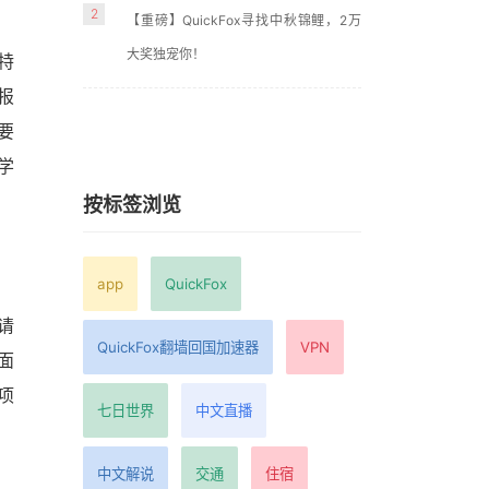
2
【重磅】QuickFox寻找中秋锦鲤，2万
大奖独宠你！
特
报
要
学
按标签浏览
app
QuickFox
请
QuickFox翻墙回国加速器
VPN
面
项
七日世界
中文直播
中文解说
交通
住宿