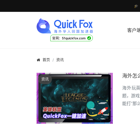

客户
√
官网：51quickfox.com
首页
资讯
海外怎
资讯
海外玩英
题，游戏
能打"那