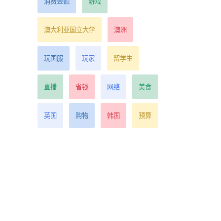
消费金额
游戏
内
澳大利亚国立大学
澳洲
天前
玩国服
玩家
留学生
直播
省钱
网络
美食
运寄
英国
购物
韩国
预算
看
天前