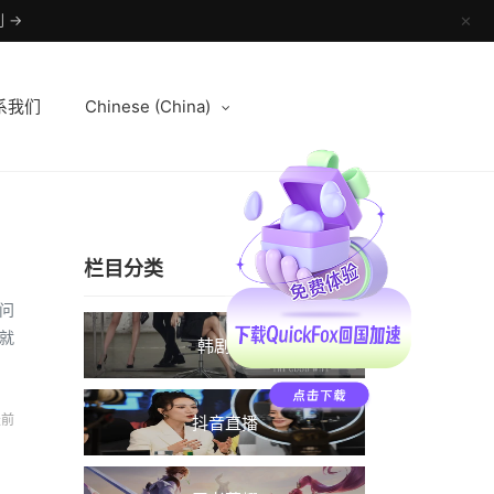
 →
✕
系我们
Chinese (China)
栏目分类
问
就
韩剧TV
天前
抖音直播