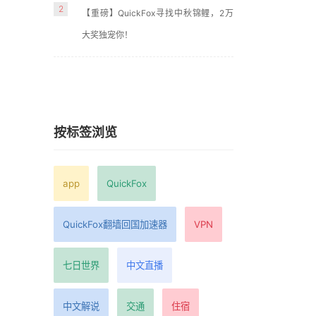
天前
2
【重磅】QuickFox寻找中秋锦鲤，2万
大奖独宠你！
放，
点
按标签浏览
天前
app
QuickFox
QuickFox翻墙回国加速器
VPN
七日世界
中文直播
费、
抱
中文解说
交通
住宿