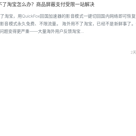
不了淘宝怎么办？商品屏蔽支付受限一站解决
了淘宝，用QuickFox回国加速器的影音模式一键切回国内网络即可恢
影音模式永久免费、不限流量。 海外用不了淘宝，已经不是新鲜事了。
问题变得更严重——大量海外用户反馈淘宝…
2
直播地区限制怎么办？体育赛事电竞抖音直播加速器指南来了
播地区限制，用QuickFox回国加速器切回国内IP即可解除，直播加速
时流场景优化，影音模式永久免费。 海外看国内直播的痛点比追剧更头
看不了，你可以等，大不了攒几集一起看；…