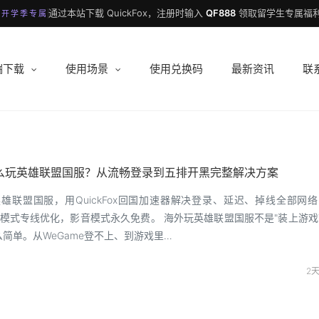
通过本站下载 QuickFox，注册时输入
QF888
领取留学生专属福利
 开学季专属
端下载
使用场景
使用兑换码
最新资讯
联
么玩英雄联盟国服？从流畅登录到五排开黑完整解决方案
雄联盟国服，用QuickFox回国加速器解决登录、延迟、掉线全部网络
模式专线优化，影音模式永久免费。 海外玩英雄联盟国服不是"装上游戏
么简单。从WeGame登不上、到游戏里…
2