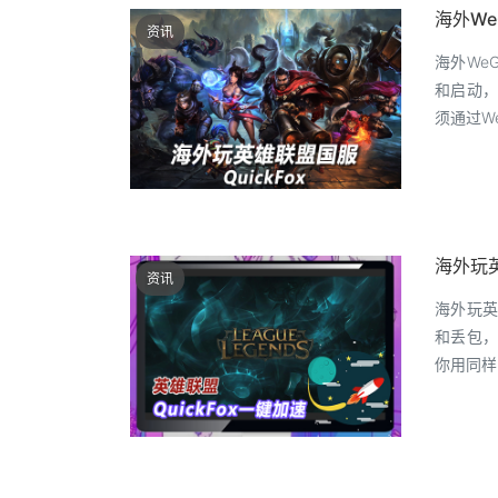
海外W
资讯
海外We
和启动，
须通过W
海外玩
资讯
海外玩英
和丢包，
你用同样