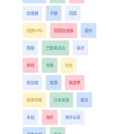
加速器
卡顿
回国
天前
回国VPN
回国加速器
国内
国服
巴黎奥运会
延迟
等所
的
掉线
攻略
文化
新加坡
旅游
旅游季
天前
旅游攻略
日本旅游
景点
永劫
海外
海外玩家
集运