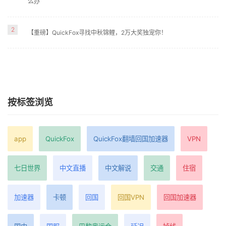
么办
2
【重磅】QuickFox寻找中秋锦鲤，2万大奖独宠你！
按标签浏览
app
QuickFox
QuickFox翻墙回国加速器
VPN
七日世界
中文直播
中文解说
交通
住宿
加速器
卡顿
回国
回国VPN
回国加速器