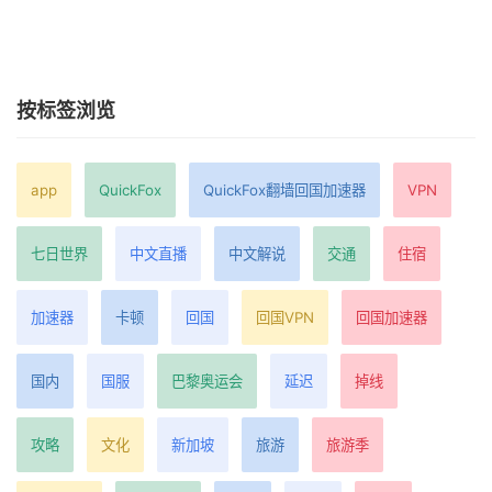
按标签浏览
app
QuickFox
QuickFox翻墙回国加速器
VPN
七日世界
中文直播
中文解说
交通
住宿
加速器
卡顿
回国
回国VPN
回国加速器
国内
国服
巴黎奥运会
延迟
掉线
攻略
文化
新加坡
旅游
旅游季