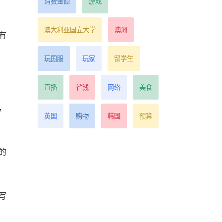
消费金额
游戏
澳大利亚国立大学
澳洲
有
玩国服
玩家
留学生
直播
省钱
网络
美食
，
英国
购物
韩国
预算
的
写