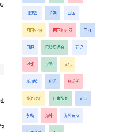
及
加速器
卡顿
回国
回国VPN
回国加速器
国内
国服
巴黎奥运会
延迟
掉线
攻略
文化
新加坡
旅游
旅游季
旅游攻略
日本旅游
景点
过
永劫
海外
海外玩家
的