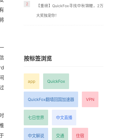
2
【重磅】QuickFox寻找中秋锦鲤，2万
有
大奖独宠你！
将
一
信
按标签浏览
d
间
app
QuickFox
过
QuickFox翻墙回国加速器
VPN
时
七日世界
中文直播
推
于
中文解说
交通
住宿