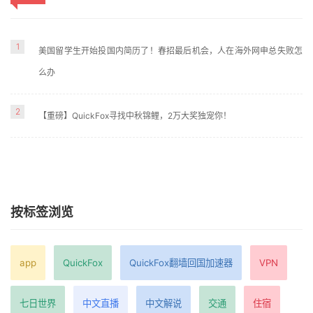
1
美国留学生开始投国内简历了！春招最后机会，人在海外网申总失败怎
么办
2
【重磅】QuickFox寻找中秋锦鲤，2万大奖独宠你！
按标签浏览
app
QuickFox
QuickFox翻墙回国加速器
VPN
七日世界
中文直播
中文解说
交通
住宿