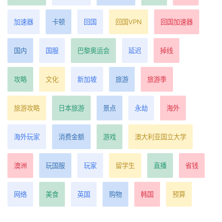
加速器
卡顿
回国
回国VPN
回国加速器
国内
国服
巴黎奥运会
延迟
掉线
攻略
文化
新加坡
旅游
旅游季
旅游攻略
日本旅游
景点
永劫
海外
海外玩家
消费金额
游戏
澳大利亚国立大学
澳洲
玩国服
玩家
留学生
直播
省钱
网络
美食
英国
购物
韩国
预算