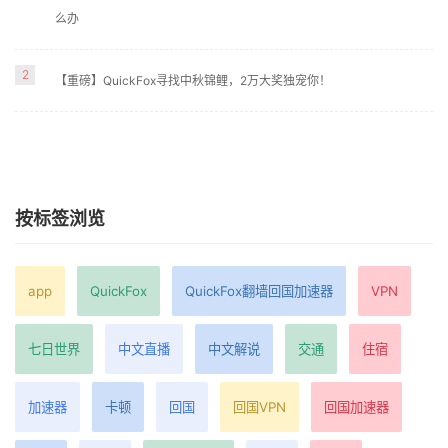
么办
2
【重磅】QuickFox寻找中秋锦鲤，2万大奖独宠你！
按标签浏览
app
QuickFox
QuickFox翻墙回国加速器
VPN
七日世界
中文直播
中文解说
交通
住宿
加速器
卡顿
回国
回国VPN
回国加速器