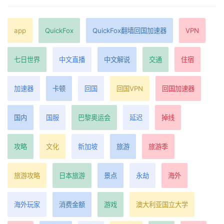
app
QuickFox
QuickFox翻墙回国加速器
VPN
七日世界
中文直播
中文解说
交通
住宿
加速器
卡顿
回国
回国VPN
回国加速器
国内
国服
巴黎奥运会
延迟
掉线
攻略
文化
新加坡
旅游
旅游季
旅游攻略
日本旅游
景点
永劫
海外
海外玩家
消费金额
游戏
澳大利亚国立大学