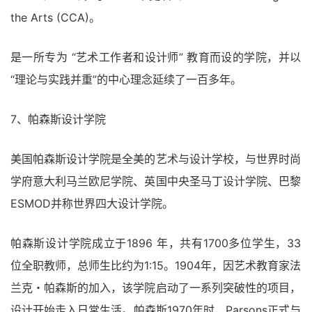
the Arts (CCA)。
是一所专为 “艺术工作者和设计师” 教育而设的学院，并以
“理论与实践并重”的中心理念延续了一百多年。
7、帕森斯设计学院
美国帕森斯设计学院是全美的艺术与设计学校，与世界时尚
学府意大利马兰欧尼学院、英国中央圣马丁设计学院、巴黎
ESMOD并称世界四大设计学院。
帕森斯设计学院成立于1896 年，共有1700多位学生，33
位全职教师，总师生比约为1:15。1904年，因艺术教育家法
兰克・帕森斯的加入，该学院启动了一系列突破性的项目，
设计开始走入日常生活。帕森斯1970年时，Parsons正式与