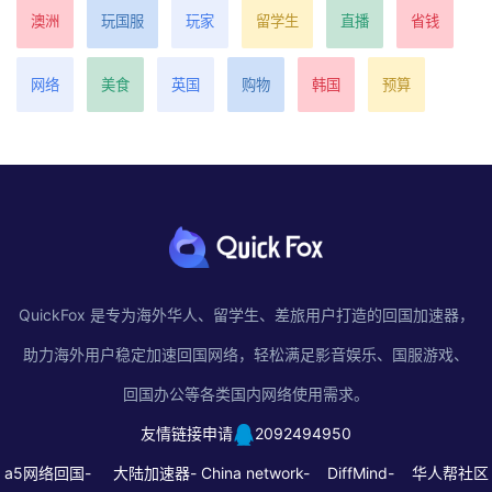
澳洲
玩国服
玩家
留学生
直播
省钱
网络
美食
英国
购物
韩国
预算
QuickFox 是专为海外华人、留学生、差旅用户打造的回国加速器，
助力海外用户稳定加速回国网络，轻松满足影音娱乐、国服游戏、
回国办公等各类国内网络使用需求。
友情链接申请
2092494950
a5网络回国-
大陆加速器-
China network-
DiffMind-
华人帮社区