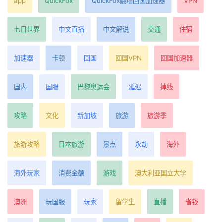
app
QuickFox
QuickFox翻墙回国加速器
VPN
七日世界
中文直播
中文解说
交通
住宿
加速器
卡顿
回国
回国VPN
回国加速器
国内
国服
巴黎奥运会
延迟
掉线
攻略
文化
新加坡
旅游
旅游季
旅游攻略
日本旅游
景点
永劫
海外
海外玩家
消费金额
游戏
澳大利亚国立大学
澳洲
玩国服
玩家
留学生
直播
省钱