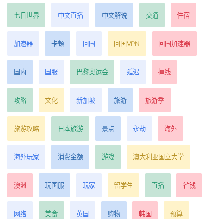
七日世界
中文直播
中文解说
交通
住宿
加速器
卡顿
回国
回国VPN
回国加速器
国内
国服
巴黎奥运会
延迟
掉线
攻略
文化
新加坡
旅游
旅游季
旅游攻略
日本旅游
景点
永劫
海外
海外玩家
消费金额
游戏
澳大利亚国立大学
澳洲
玩国服
玩家
留学生
直播
省钱
网络
美食
英国
购物
韩国
预算