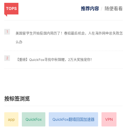
推荐内容
随便看看
TOPS
1
美国留学生开始投国内简历了！春招最后机会，人在海外网申总失败怎
么办
2
【重磅】QuickFox寻找中秋锦鲤，2万大奖独宠你！
按标签浏览
app
QuickFox
QuickFox翻墙回国加速器
VPN