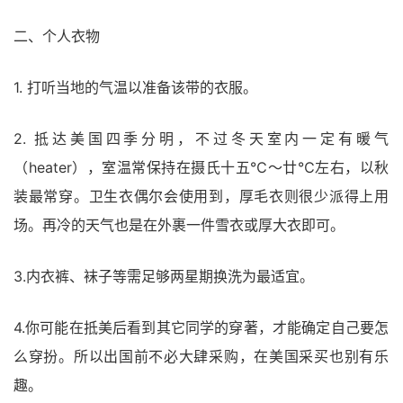
二、个人衣物
1. 打听当地的气温以准备该带的衣服。
2. 抵达美国四季分明，不过冬天室内一定有暖气
（heater），室温常保持在摄氏十五℃～廿℃左右，以秋
装最常穿。卫生衣偶尔会使用到，厚毛衣则很少派得上用
场。再冷的天气也是在外裹一件雪衣或厚大衣即可。
3.内衣裤、袜子等需足够两星期换洗为最适宜。
4.你可能在抵美后看到其它同学的穿著，才能确定自己要怎
么穿扮。所以出国前不必大肆采购，在美国采买也别有乐
趣。