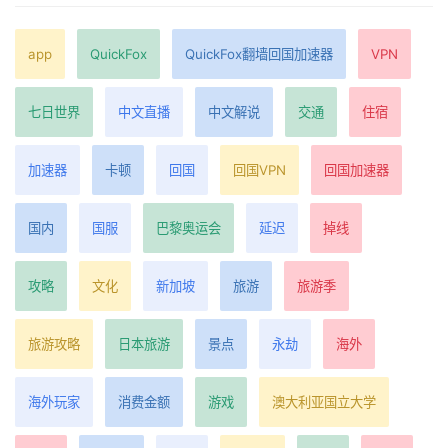
app
QuickFox
QuickFox翻墙回国加速器
VPN
七日世界
中文直播
中文解说
交通
住宿
加速器
卡顿
回国
回国VPN
回国加速器
国内
国服
巴黎奥运会
延迟
掉线
攻略
文化
新加坡
旅游
旅游季
旅游攻略
日本旅游
景点
永劫
海外
海外玩家
消费金额
游戏
澳大利亚国立大学