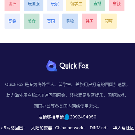
澳洲
玩国服
玩家
留学生
直播
省钱
网络
美食
英国
购物
韩国
预算
QuickFox 是专为海外华人、留学生、差旅用户打造的回国加速器，
助力海外用户稳定加速回国网络，轻松满足影音娱乐、国服游戏、
回国办公等各类国内网络使用需求。
友情链接申请
2092494950
a5网络回国-
大陆加速器-
China network-
DiffMind-
华人帮社区