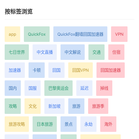
按标签浏览
app
QuickFox
QuickFox翻墙回国加速器
VPN
七日世界
中文直播
中文解说
交通
住宿
加速器
卡顿
回国
回国VPN
回国加速器
国内
国服
巴黎奥运会
延迟
掉线
攻略
文化
新加坡
旅游
旅游季
旅游攻略
日本旅游
景点
永劫
海外