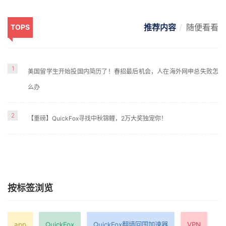
推荐内容
随便看看
TOPS
1
美国留学生开始投国内简历了！春招最后机会，人在海外网申总失败怎
么办
2
【重磅】QuickFox寻找中秋锦鲤，2万大奖独宠你！
按标签浏览
app
QuickFox
QuickFox翻墙回国加速器
VPN