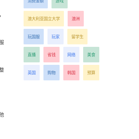
消费金额
游戏
，
澳大利亚国立大学
澳洲
玩国服
玩家
留学生
服
直播
省钱
网络
美食
整
英国
购物
韩国
预算
他