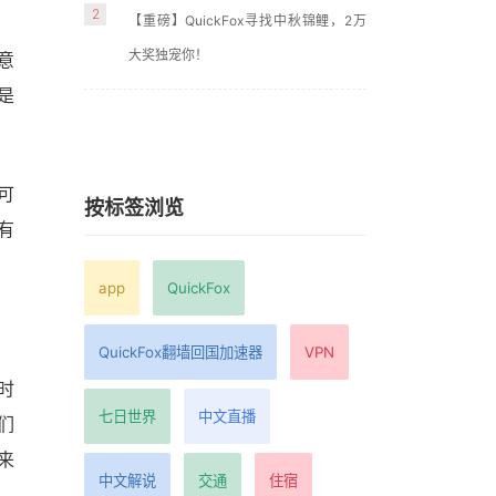
2
【重磅】QuickFox寻找中秋锦鲤，2万
大奖独宠你！
意
是
可
按标签浏览
有
app
QuickFox
QuickFox翻墙回国加速器
VPN
时
七日世界
中文直播
们
来
中文解说
交通
住宿