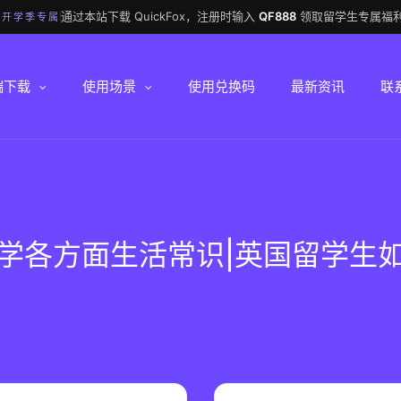
通过本站下载 QuickFox，注册时输入
QF888
领取留学生专属福利
 开学季专属
端下载
使用场景
使用兑换码
最新资讯
联
学各方面生活常识|英国留学生