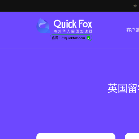

客户
√
官网：51quickfox.com
英国留