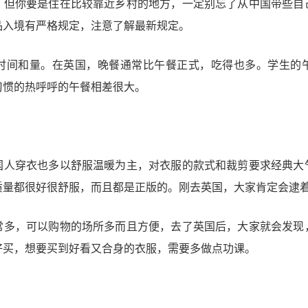
。但你要是住在比较靠近乡村的地方，一定别忘了从中国带些自
品入境有严格规定，注意了解最新规定。
时间和量。在英国，晚餐通常比午餐正式，吃得也多。学生的
习惯的热呼呼的午餐相差很大。
国人穿衣也多以舒服温暖为主，对衣服的款式和裁剪要求经典大
质量都很好很舒服，而且都是正版的。刚去英国，大家肯定会逮
常多，可以购物的场所多而且方便，去了英国后，大家就会发现
好买，想要买到好看又合身的衣服，需要多做点功课。