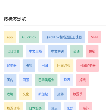
按标签浏览
app
QuickFox
QuickFox翻墙回国加速器
VPN
七日世界
中文直播
中文解说
交通
住宿
加速器
卡顿
回国
回国VPN
回国加速器
国内
国服
巴黎奥运会
延迟
掉线
攻略
文化
新加坡
旅游
旅游季
旅游攻略
日本旅游
景点
永劫
海外