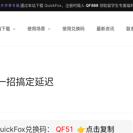
通过本站下载 QuickFox，注册时输入
QF888
领取留学生专属福利
 开学季专属
端下载
使用场景
使用兑换码
最新资讯
联
一招搞定延迟
ickFox兑换码：
QF51
👉点击复制