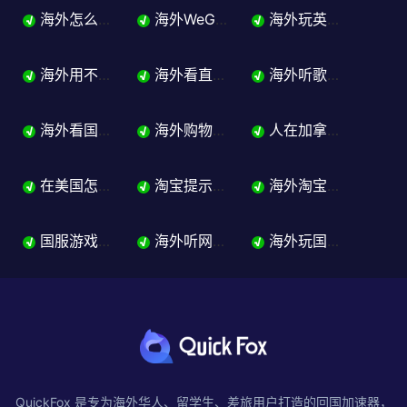
海外怎么玩英雄联盟国服？从流畅登录到五排开黑完整解决方案
海外WeGame打不开怎么办？英雄联盟国服登录问题解决
海外玩英雄联盟延迟高怎么办？国服LOL降延迟完整指南
√
√
√
海外用不了淘宝怎么办？商品屏蔽支付受限一站解决
海外看直播地区限制怎么办？体育赛事电竞抖音直播加速器指南来了
海外听歌歌曲变灰怎么办？网易云QQ音乐版权限制解决指南
√
√
√
海外看国内视频怎么解决版权限制？追剧加速器完整指南
海外购物加速器哪个好？淘宝京东拼多多一个搞定
人在加拿大怎么用淘宝？华人留学生购物教程解决方案来了
√
√
√
在美国怎么用不了淘宝？华人留学生淘宝购物完整指南
淘宝提示商品地区限制怎么办？海外华人留学生解除商品屏蔽的方法
海外淘宝打不开怎么办？页面报错加载失败的解决方法来了！
√
√
√
国服游戏加速器哪个好？海外玩国服不卡指南
海外听网易云音乐、QQ音乐歌曲变灰怎么办？2026留学生听歌完整解决方案
海外玩国服游戏延迟高、登不上怎么办？2026留学生国服游戏完整解决方案
√
√
√
QuickFox 是专为海外华人、留学生、差旅用户打造的回国加速器，