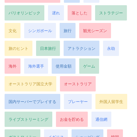
パリオリンピック
遅れ
落とした
ストラテジー
文化
シンガポール
旅行
観光シーズン
旅のヒント
日本旅行
アトラクション
永劫
海外
海外選手
使用金額
ゲーム
オーストラリア国立大学
オーストラリア
国内サーバーでプレイする
プレーヤー
外国人留学生
ライブストリーミング
お金を貯める
通信網
ガストロノミー
イギリス
ショッピング
韓国