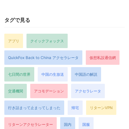
タグで見る
アプリ
クイックフォックス
QuickFox Back to China アクセラレータ
仮想私設通信網
七日間の世界
中国の生放送
中国語の解説
交通機関
アコモデーション
アクセラレータ
行き詰まって止まってしまった
帰宅
リターンVPN
リターンアクセラレーター
国内
国服