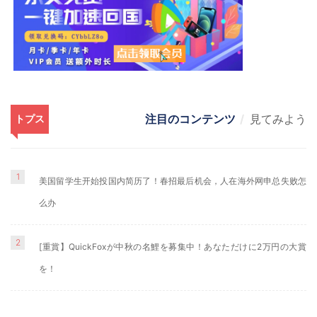
注目のコンテンツ
見てみよう
トプス
1
美国留学生开始投国内简历了！春招最后机会，人在海外网申总失败怎
么办
2
[重賞】QuickFoxが中秋の名鯉を募集中！あなただけに2万円の大賞
を！