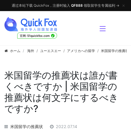
✕
通过本站下载 QuickFox，注册时输入
QF888
领取留学生专属福利 →
√
官网: 51quickfox.com
ホーム
海外
/
ユーエスエー
/
アメリカへの留学
/
米国留学の推薦状
米国留学の推薦状は誰が書
くべきですか | 米国留学の
推薦状は何文字にするべき
ですか?
米国留学の推薦状
2022.07.14