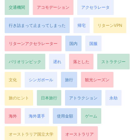
交通機関
アコモデーション
アクセラレータ
行き詰まって止まってしまった
帰宅
リターンVPN
リターンアクセラレーター
国内
国服
パリオリンピック
遅れ
落とした
ストラテジー
文化
シンガポール
旅行
観光シーズン
旅のヒント
日本旅行
アトラクション
永劫
海外
海外選手
使用金額
ゲーム
オーストラリア国立大学
オーストラリア