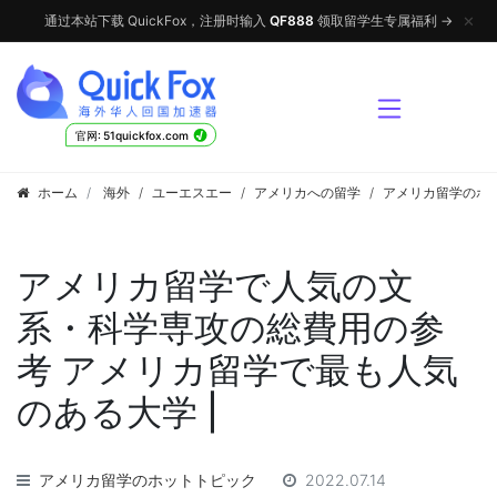
✕
通过本站下载 QuickFox，注册时输入
QF888
领取留学生专属福利 →
√
官网: 51quickfox.com
ホーム
海外
/
ユーエスエー
/
アメリカへの留学
/
アメリカ留学のホ
アメリカ留学で人気の文
系・科学専攻の総費用の参
考 アメリカ留学で最も人気
のある大学 |
アメリカ留学のホットトピック
2022.07.14