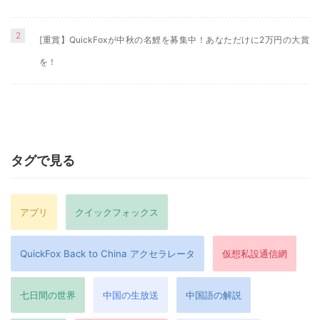
2
[重賞】QuickFoxが中秋の名鯉を募集中！あなただけに2万円の大賞
を！
タグで見る
アプリ
クイックフォックス
QuickFox Back to China アクセラレータ
仮想私設通信網
七日間の世界
中国の生放送
中国語の解説