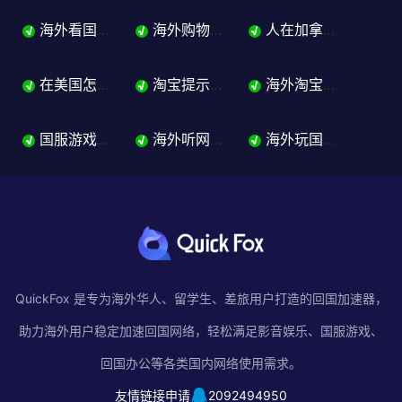
海外看国内视频怎么解决版权限制？追剧加速器完整指南
海外购物加速器哪个好？淘宝京东拼多多一个搞定
人在加拿大怎么用淘宝？华人留学生购物教程解决方案来了
√
√
√
在美国怎么用不了淘宝？华人留学生淘宝购物完整指南
淘宝提示商品地区限制怎么办？海外华人留学生解除商品屏蔽的方法
海外淘宝打不开怎么办？页面报错加载失败的解决方法来了！
√
√
√
国服游戏加速器哪个好？海外玩国服不卡指南
海外听网易云音乐、QQ音乐歌曲变灰怎么办？2026留学生听歌完整解决方案
海外玩国服游戏延迟高、登不上怎么办？2026留学生国服游戏完整解决方案
√
√
√
QuickFox 是专为海外华人、留学生、差旅用户打造的回国加速器，
助力海外用户稳定加速回国网络，轻松满足影音娱乐、国服游戏、
回国办公等各类国内网络使用需求。
友情链接申请
2092494950