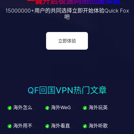
一键开启极速网络回国体验
15000000+用户的共同选择立即开始体验Quick Fox
吧
立即体验
QF回国VPN热门文章
海外怎么玩英雄联盟国服？从流畅登录到五排开黑完整解决方案
海外WeGame打不开怎么办？英雄联盟国服登录问题解决
海外玩英雄联盟延迟高怎么办？国服LOL降延迟完整指南
√
√
√
海外用不了淘宝怎么办？商品屏蔽支付受限一站解决
海外看直播地区限制怎么办？体育赛事电竞抖音直播加速器指南来了
海外听歌歌曲变灰怎么办？网易云QQ音乐版权限制解决指南
√
√
√