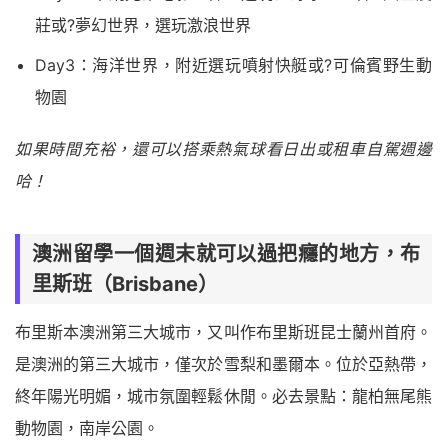
莊或?夢幻世界，選玩激浪世界
Day3：海洋世界，附近選玩噴射快艇或?可倫賓野生動
物園
如果時間充裕，還可以搭乘熱氣球看日出或租車自駕週邊
哈！
澳洲留學一個週末就可以過把癮的地方，布
里斯班（Brisbane）
布里斯本澳洲第三大城市，又叫作布里斯班昆士蘭州首府。
是澳洲的第三大城市，僅次於雪梨和墨爾本。位於亞熱帶，
終年陽光明媚，城市氛圍輕鬆休閒。必去景點：龍柏無尾熊
動物園，南岸公園。