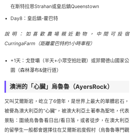
在斯特拉恩Strahan或皇后鎮Queenstown
Day8：皇后鎮-霍巴特
說明：如喜歡農場親近動物，中間可投宿
CurringaFarm（距離霍巴特約1小時車程）
+1天：戈登壩（半天+小眾空拍壯觀）或菲爾德山國家公
園（森林瀑布&健行道）
澳洲的「心臟」烏魯魯（AyersRock）
又叫艾爾斯岩，屹立了6億年，是世界上最大的單體岩石，
被譽為澳大利亞的“心臟”，被澳大利亞土著奉為聖地，代表
景點：圍繞烏魯魯看日出/看日落，或者徒步，在澳大利亞
的留學生一般都會選擇住在艾爾斯岩度假村（烏魯魯專門觀