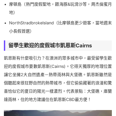
摩頓島（熱門度假聖地，餵海豚&玩滑沙等，周杰倫蜜月
地）
NorthStradbrokeIsland（比摩頓島更少遊客，當地週末
小長假首選）
留學生歡迎的度假城市凱恩斯Cairns
凱恩斯有什麼吸引力？在澳洲的眾多城市中，最受留學生歡
迎的度假城市要數凱恩斯(Cairns)。它得天獨厚的地理位置
讓它坐擁2大自然遺產－熱帶雨林與大堡礁。凱恩斯雖然是
個聽起來很狂野自然的熱帶城市，但它偷偷藏著的浪漫和驚
喜恰似它的夏日的陽光一樣濃烈。代表景點：大堡礁，庫蘭
達雨林，住的地方建議住在凱恩斯CBD最方便！