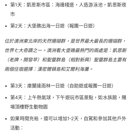
第1天：凱恩斯市區：海邊棧道，人造游泳池，凱恩斯夜
市
第2天：大堡礁出海一日遊（報團一日遊）
位於澳洲東北岸的天然珊瑚群，是世界最大最長的珊瑚群，
世界七大奇蹟之一。澳洲看大堡礁最熱門的兩處是：凱恩斯
（老牌，開發早）和聖靈群島（相對新興）聖靈群島主要有
兩個住宿選擇：漢密爾頓島和艾爾利海灘。
第3天：庫蘭達雨林一日遊（自助遊或報團一日遊）
第4天：上午熱氣球，下午遊玩市區景點，如水族館，賭
場頂樓野生動物園
如果時間充裕，還可以增加1-2天，自駕和參加其他戶外
活動：