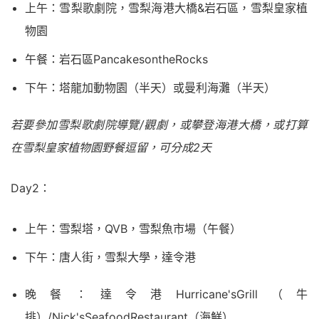
上午：雪梨歌劇院，雪梨海港大橋&岩石區，雪梨皇家植
物園
午餐：岩石區PancakesontheRocks
下午：塔龍加動物園（半天）或曼利海灘（半天）
若要參加雪梨歌劇院導覽/觀劇，或攀登海港大橋，或打算
在雪梨皇家植物園野餐逗留，可分成2天
Day2：
上午：雪梨塔，QVB，雪梨魚市場（午餐）
下午：唐人街，雪梨大學，達令港
晚餐：達令港Hurricane'sGrill（牛
排）/Nick'sSeafoodRestaurant（海鮮）