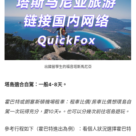
出國留學生的福音塔斯馬尼亞
塔島適合自駕：一般4-8天。
霍巴特或朗塞斯頓機場租車：租車比價/房車比價想環島自
駕一次玩得充分，要10天+。也可以分幾次前往塔島遊玩。
參考行程如下（霍巴特進出為例）：看個人狀況選擇霍巴特