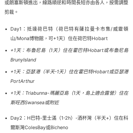
或朗塞斯頓進出，線路順逆和時間長短亦由各人，按需調整
剪裁。
Day1：抵達荷巴特（荷巴特有薩拉曼卡市集/威靈頓
山/Mona博物館，可+1天）住在荷巴特Hobart
+1天：布魯尼島（1天）住在霍巴特Hobart或布魯尼島
BrunyIsland
+1天：亞瑟港（半天-1天）住在霍巴特Hobart或亞瑟港
PortArthur
+1天：Triabunna-瑪麗亞島（1天，島上適合露營）住在
斯旺西Swansea或附近
Day2：H巴特-里士滿（1-2h）-酒杯灣（半天+）住在科
爾斯灣ColesBay或Bicheno