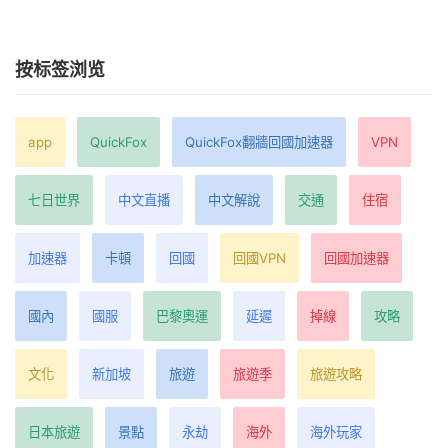
按标签浏览
app
QuickFox
QuickFox翻牆回國加速器
VPN
七日世界
中文直播
中文解說
交通
住宿
加速器
卡頓
回國
回國VPN
回國加速器
國內
國服
巴黎奧運
延遲
掉線
攻略
文化
新加坡
旅遊
旅遊季
旅遊攻略
日本旅遊
景點
永劫
海外
海外玩家