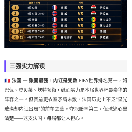
三强实力解读
🇫🇷 法国 — 账面最强，内讧是变数
FIFA世界排名第一，姆
巴佩、登贝莱、坎特领衔，纸面实力是本届世界杯最豪华的
阵容之一。但赛前更衣室矛盾未散，法国历史上不乏"星光
璀璨却内讧出局"的前车之鉴。夺冠赔率第二，但球迷心里
清楚——这支法国，每届都让人担心。