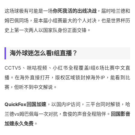
这场球极有可能是一场
你死我活的出线决战
，届时哈兰德和
姆巴佩同场，是本届小组赛最大的个人对决，也是世界杯历
史上第一次两人以国家队身份正面交锋。
海外球迷怎么看I组直播？
CCTV5、咪咕视频、小红书全程覆盖I组6场比赛中文直
播。在海外直接打开，版权区域锁封掉海外IP，能看到比
赛，但听不到中文解说。
QuickFox回国加速
，以国内IP访问，三平台同时解锁，哈
兰德vs姆巴佩每一次对抗，詹俊的声音全程陪伴。
回国影音
加速永久免费
。