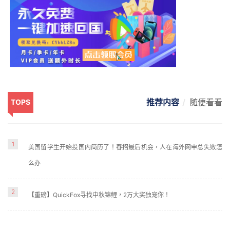
推荐内容
随便看看
TOPS
1
美国留学生开始投国内简历了！春招最后机会，人在海外网申总失败怎
么办
2
【重磅】QuickFox寻找中秋锦鲤，2万大奖独宠你！