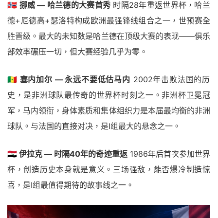
🇳🇴 挪威 — 哈兰德的大赛首秀
时隔28年重返世界杯，哈兰
德+厄德高+瑟洛特构成欧洲最强锋线组合之一，世预赛全
胜晋级。最大的未知数是哈兰德在顶级大赛的表现——俱乐
部效率碾压一切，但大赛经验几乎为零。
🇸🇳 塞内加尔 — 永远不要低估马内
2002年击败法国的历
史，是非洲球队最传奇的世界杯时刻之一。非洲杯卫冕冠
军，马内领衔，身体素质和集体组织力是本届最均衡的非洲
球队。与法国的直接对决，是I组最大的悬念之一。
🇮🇶 伊拉克 — 时隔40年的奇迹重返
1986年后首次参加世界
杯，创造历史本身就是意义。三场强敌，能否爆冷制造惊
喜，是I组最值得期待的故事线之一。