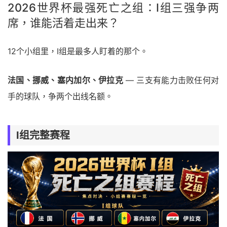
2026世界杯最强死亡之组：I组三强争两
席，谁能活着走出来？
12个小组里，I组是最多人盯着的那个。
法国、挪威、塞内加尔、伊拉克
— 三支有能力击败任何对
手的球队，争两个出线名额。
I组完整赛程