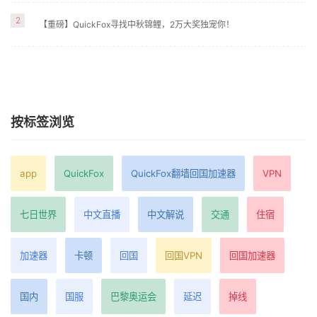
2
【重磅】QuickFox寻找中秋锦鲤，2万大奖独宠你！
按标签浏览
app
QuickFox
QuickFox翻墙回国加速器
VPN
七日世界
中文直播
中文解说
交通
住宿
加速器
卡顿
回国
回国VPN
回国加速器
国内
国服
巴黎奥运会
延迟
掉线