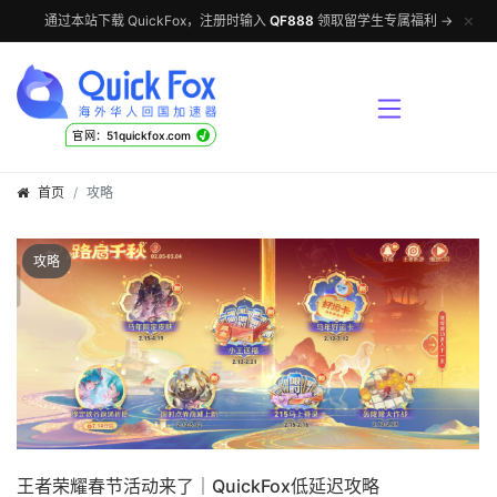
✕
通过本站下载 QuickFox，注册时输入
QF888
领取留学生专属福利 →
√
官网：51quickfox.com
首页
攻略
攻略
王者荣耀春节活动来了｜QuickFox低延迟攻略