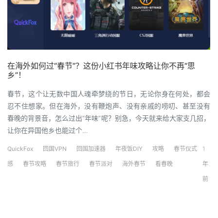
在海外如何过“春节”？这份小红书年味攻略让你不再“思
乡”！
春节，这个让无数中国人魂牵梦绕的节日，无论你身在何处，都会
忍不住想家。但在海外，没有鞭炮声、没有亲戚的唠叨、甚至没有
春晚的背景音，怎么过出“年味”呢？别急，今天就来给大家支几招，
让你在异国他乡也能过个…
QuickFox
回国VPN
回国加速器
年夜饭DIY
攻略
春节仪式
1
感
春节攻略
春节旅行
春节派对
海外春节
看春晚
年
前