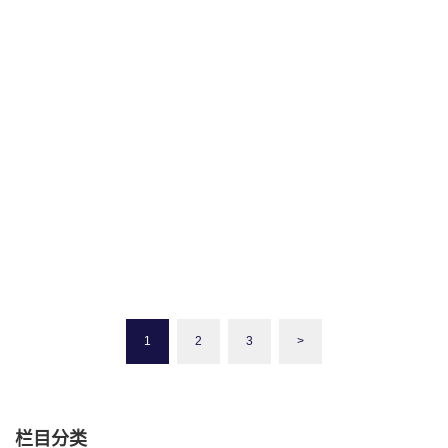
深度游加拿大：完整攻略+最佳消费指南！
加拿大是一个以自然、多元文化、宜人生活环境著称的国家，是全
球最受欢迎的旅游目的地之一。在这里，您可以欣赏壮丽的瀑布、
美丽的湖泊、高耸的山峰以及广阔的草原。您还可以参观一些世界
级的博物馆和艺术馆，了解加…
世界文化遗产
中国式
交通
价格
体验
便利店
公共交通
3
公共汽车
出租车
加拿大
博物馆
印度式
历史
咖啡
咖啡
年
1
2
3
>
文化
国家公园
国际美食
地区
地铁
多元文化
娱乐
家庭
前
旅馆
山峰
市场
度假村
意大利式
攻略
文化
旅游
景
点
法式
消费金额
湖泊
瀑布
火车
生活方式
生活质
栏目分类