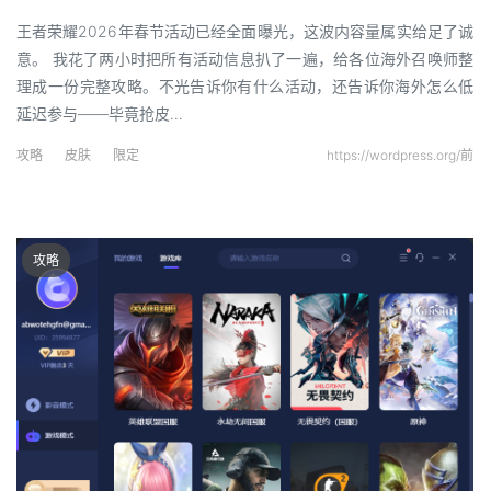
王者荣耀2026年春节活动已经全面曝光，这波内容量属实给足了诚
意。 我花了两小时把所有活动信息扒了一遍，给各位海外召唤师整
理成一份完整攻略。不光告诉你有什么活动，还告诉你海外怎么低
延迟参与——毕竟抢皮…
攻略
皮肤
限定
https://wordpress.org/前
攻略