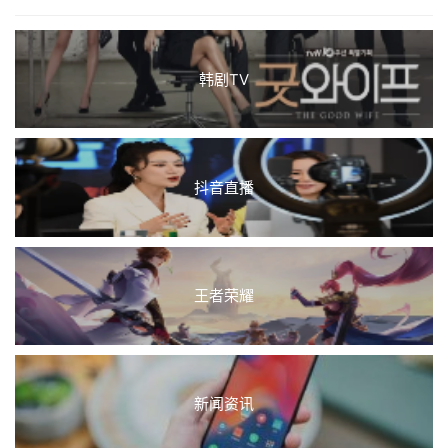
量
自然环境
艺术馆
花费
草原
质量
酒店
门票
青年
旅舍
预算
食物
餐厅
饮食
韩剧TV
抖音直播
王者荣耀
新闻资讯