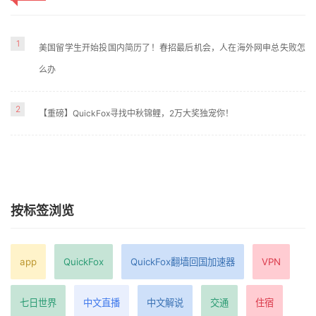
1
美国留学生开始投国内简历了！春招最后机会，人在海外网申总失败怎
么办
2
【重磅】QuickFox寻找中秋锦鲤，2万大奖独宠你！
按标签浏览
app
QuickFox
QuickFox翻墙回国加速器
VPN
七日世界
中文直播
中文解说
交通
住宿