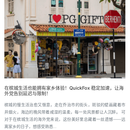
在槟城生活也能拥有家乡体验！QuickFox 稳定加速，让海
外党告别延迟与限制！
槟城的慢生活治愈又惬意，走在乔治市的街头，斑驳的壁画藏着市
井烟火，海边的晚风带着咸湿的温柔，每一处风景都让人沉醉。 可
对于在槟城生活的海外党来说，这份美好里总藏着一丝遗憾——远
离家乡的日子，想感受熟悉…