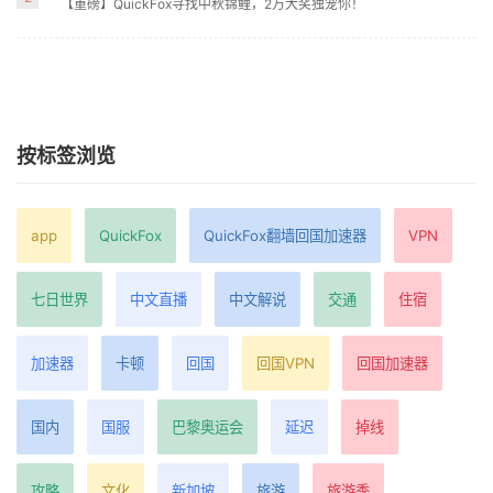
【重磅】QuickFox寻找中秋锦鲤，2万大奖独宠你！
按标签浏览
app
QuickFox
QuickFox翻墙回国加速器
VPN
七日世界
中文直播
中文解说
交通
住宿
加速器
卡顿
回国
回国VPN
回国加速器
国内
国服
巴黎奥运会
延迟
掉线
攻略
文化
新加坡
旅游
旅游季