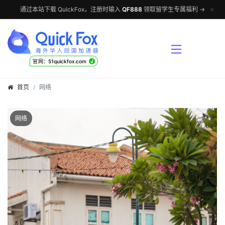
✕
通过本站下载 QuickFox，注册时输入
QF888
领取留学生专属福利 →
√
官网：51quickfox.com
首页
网络
网络