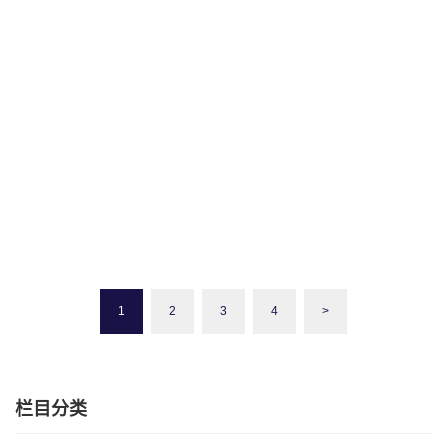
澳洲玩家如何优化「燕云十六声」的网络？告别PPT？
澳洲玩家如何优化「燕云十六声」的网络？告别PPT？ 你是否曾经
在澳洲玩「燕云十六声」时，感觉自己像是在看PPT？你是否因为
网络延迟而错过了关键的游戏时刻？你是否想知道如何优化网络，
1
2
3
4
>
让游戏体验更加流畅？…
ppt
燕云
网络
2年前
栏目分类