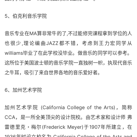
5、伯克利音乐学院
音乐专业在MA算非常牛的了,不过能修完课程拿到学位的人
也很少,理论编曲JAZZ都不错，考虑到王力宏同学从
williams毕业了在此学校没毕业。做音乐的同学可以参考。
这所位于美国波士顿的音乐学院一直独树一帜，执现代音乐
之牛耳，吸引了来自世界各地的音乐爱好者。
6、加州艺术学院
加州艺术学院 (California College of the Arts)，简称
CCA，是一所全美顶尖的设计院校。由艺术家和设计师 弗
雷德里克・梅尔(Frederick Meyer)于1907年所建立，在
1936年时设立校名为 California College of the Arts and