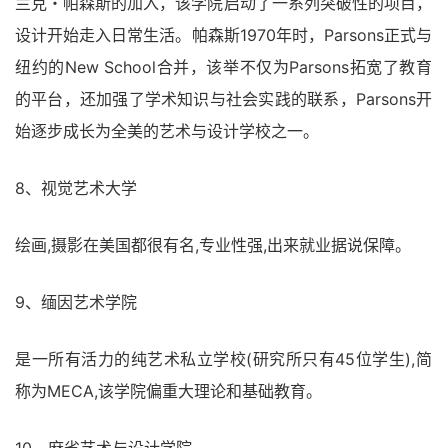
兰克・帕森斯的加入，该学院启动了一系列突破性的项目，
设计开始走入日常生活。帕森斯1970年时，Parsons正式与
纽约的New School合并，该举不仅为Parsons拓宽了教育
的平台，还加强了学术知识与社会实践的联系，Parsons开
始逐步成长为全美的艺术与设计学校之一。
8、视觉艺术大学
绘画,摄影在美国都很有名,专业性强,出来就业据说保障。
9、缅因艺术学院
是一所有活力的纯艺术私立学校(研究所只有45位学生),简
称为MECA,该学院偏重大理论和基础教育。
10、麻省艺术与设计学院