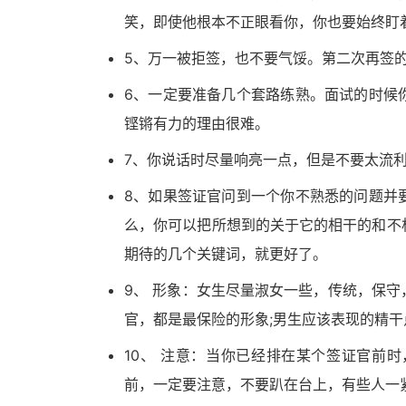
笑，即使他根本不正眼看你，你也要始终盯
5、万一被拒签，也不要气馁。第二次再签
6、一定要准备几个套路练熟。面试的时候
铿锵有力的理由很难。
7、你说话时尽量响亮一点，但是不要太流
8、如果签证官问到一个你不熟悉的问题并
么，你可以把所想到的关于它的相干的和不
期待的几个关键词，就更好了。
9、 形象：女生尽量淑女一些，传统，保
官，都是最保险的形象;男生应该表现的精干点，don’
10、 注意：当你已经排在某个签证官前
前，一定要注意，不要趴在台上，有些人一