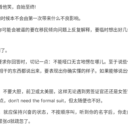
着他笑，自始至终!
的时候本不会由第一次带来什么不良影响。
你可能会被逼的要在移民倾向问题上反复解释，要临时想出好几
利了。
要求你回答时，切记一点：不能哑口无言地愣在哪儿。至于说些
相干的东西都说出来，要表现出你确实懂的样子。如果能够说出
守，不要大胆，前卫或太美丽，这样无论遇到男签证官还还是女签
t need the formal suit，但太随便也不好。
时，就应保持兴奋的状态，不按顺序叫，听到你的名字后，你走
紧张d就疏忽了。