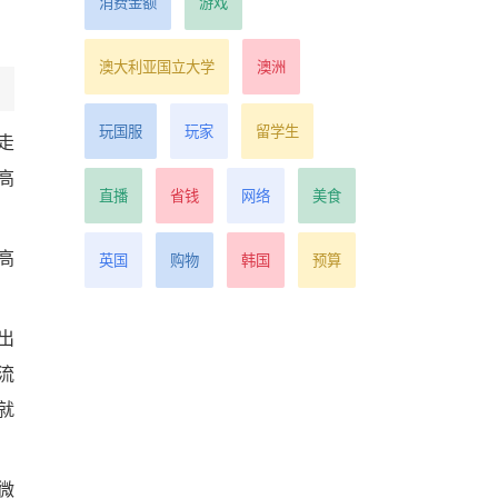
消费金额
游戏
澳大利亚国立大学
澳洲
玩国服
玩家
留学生
走
高
直播
省钱
网络
美食
高
英国
购物
韩国
预算
出
流
就
微