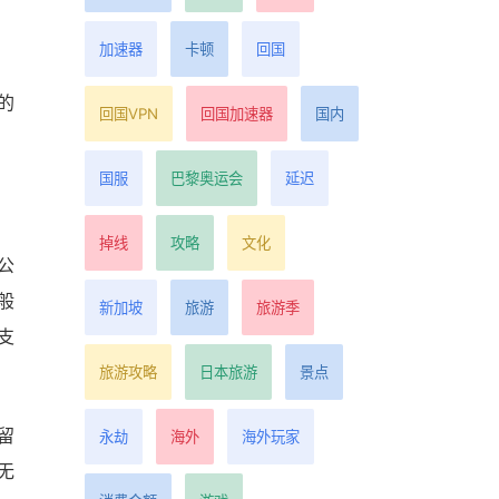
加速器
卡顿
回国
的
回国VPN
回国加速器
国内
国服
巴黎奥运会
延迟
掉线
攻略
文化
公
般
新加坡
旅游
旅游季
支
旅游攻略
日本旅游
景点
留
永劫
海外
海外玩家
无