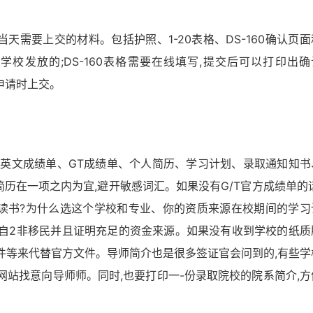
需要上交的材料。包括护照、1-20表格、DS-160确认页面
学的学校发放的;DS-160表格需要在线填写,提交后可以打印出确
证申请时上交。
中英文成绩单、GT成绩单、个人简历、学习计划、录取通知知书
历在一项之内为宜,避开敏感词汇。如果没有G/T官方成绩单的话
读书?为什么选这个学校和专业、你的资质来源在校期间的学习
绕自2非移民并且证明充足的资金来源。如果没有收到学校的纸质
件等来代替官方文件。导师简介也是很多签证官会问到的,有些学
网站找意向导师师。同时,也要打印一-份录取院校的院系简介,方