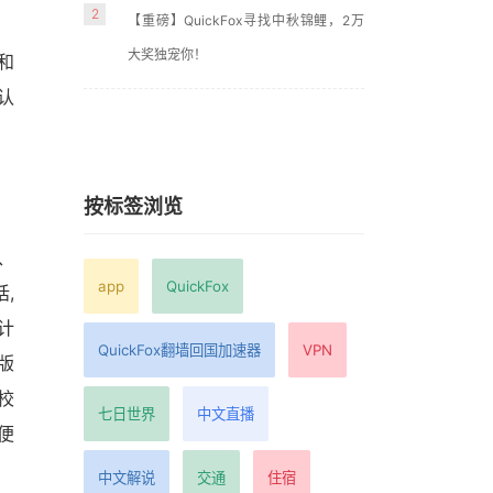
2
【重磅】QuickFox寻找中秋锦鲤，2万
大奖独宠你！
和
认
按标签浏览
、
app
QuickFox
,
计
QuickFox翻墙回国加速器
VPN
版
校
七日世界
中文直播
便
中文解说
交通
住宿