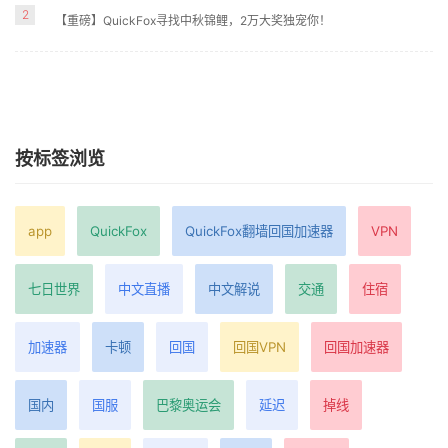
2
【重磅】QuickFox寻找中秋锦鲤，2万大奖独宠你！
按标签浏览
app
QuickFox
QuickFox翻墙回国加速器
VPN
七日世界
中文直播
中文解说
交通
住宿
加速器
卡顿
回国
回国VPN
回国加速器
国内
国服
巴黎奥运会
延迟
掉线