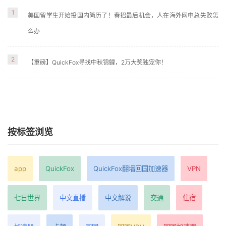
1
美国留学生开始投国内简历了！春招最后机会，人在海外网申总失败怎
么办
2
【重磅】QuickFox寻找中秋锦鲤，2万大奖独宠你！
按标签浏览
app
QuickFox
QuickFox翻墙回国加速器
VPN
七日世界
中文直播
中文解说
交通
住宿