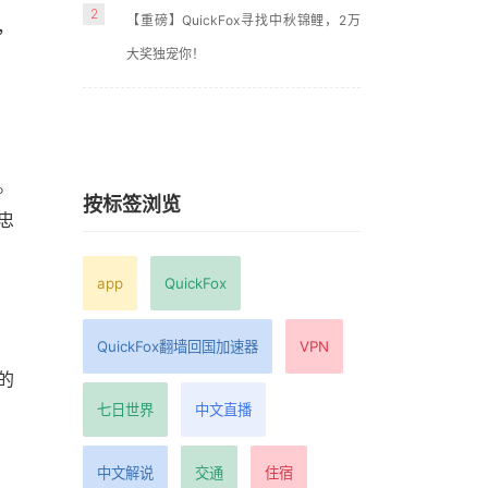
2
【重磅】QuickFox寻找中秋锦鲤，2万
，
大奖独宠你！
。
按标签浏览
忠
app
QuickFox
QuickFox翻墙回国加速器
VPN
的
七日世界
中文直播
中文解说
交通
住宿