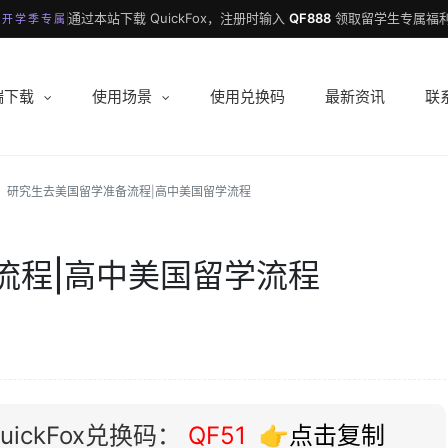
通过本站下载 QuickFox，注册时输入
QF888
领取留学生专属福利
 开学季专属
端下载
使用场景
使用兑换码
最新资讯
联
研究生去美国留学准备流程|高中美国留学流程
流程|高中美国留学流程
ickFox兑换码：
QF51
👉点击复制