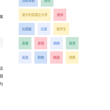
消费金额
游戏
澳大利亚国立大学
澳洲
美
玩国服
玩家
留学生
直播
省钱
网络
美食
英国
购物
韩国
预算
这
题
为