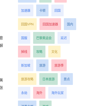
加速器
卡顿
回国
回国VPN
回国加速器
国内
意
国服
巴黎奥运会
延迟
解
掉线
攻略
文化
新加坡
旅游
旅游季
旅游攻略
日本旅游
景点
美
张
永劫
海外
海外玩家