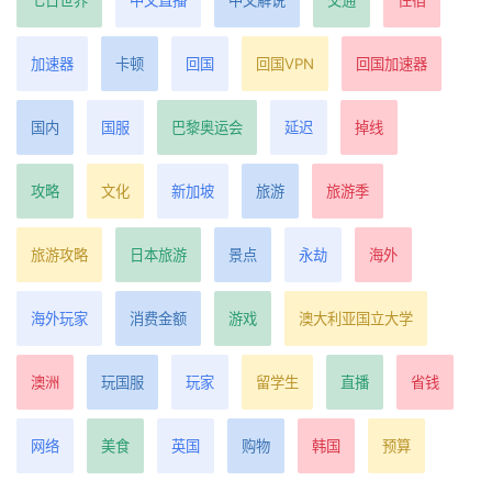
七日世界
中文直播
中文解说
交通
住宿
加速器
卡顿
回国
回国VPN
回国加速器
国内
国服
巴黎奥运会
延迟
掉线
攻略
文化
新加坡
旅游
旅游季
旅游攻略
日本旅游
景点
永劫
海外
海外玩家
消费金额
游戏
澳大利亚国立大学
澳洲
玩国服
玩家
留学生
直播
省钱
网络
美食
英国
购物
韩国
预算