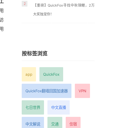
工
2
【重磅】QuickFox寻找中秋锦鲤，2万
用
大奖独宠你！
访
用
按标签浏览
app
QuickFox
QuickFox翻墙回国加速器
VPN
七日世界
中文直播
中文解说
交通
住宿