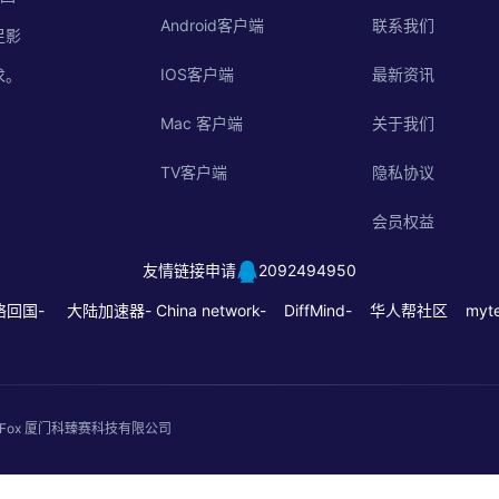
Android客户端
联系我们
足影
IOS客户端
最新资讯
求。
Mac 客户端
关于我们
TV客户端
隐私协议
会员权益
友情链接申请
2092494950
络回国-
大陆加速器-
China network-
DiffMind-
华人帮社区
myte
. QuickFox 厦门科臻赛科技有限公司