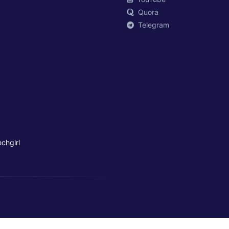
Quora
Telegram
chgirl