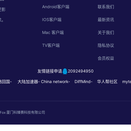
Android客户端
联系我们
足影
IOS客户端
最新资讯
求。
Mac 客户端
关于我们
TV客户端
隐私协议
会员权益
友情链接申请
2092494950
络回国-
大陆加速器-
China network-
DiffMind-
华人帮社区
myte
. QuickFox 厦门科臻赛科技有限公司