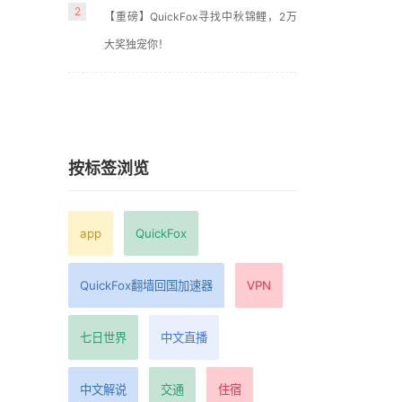
2
【重磅】QuickFox寻找中秋锦鲤，2万
大奖独宠你！
按标签浏览
app
QuickFox
QuickFox翻墙回国加速器
VPN
七日世界
中文直播
中文解说
交通
住宿