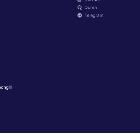
Quora
Telegram
chgirl