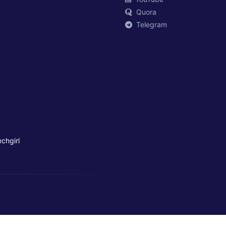
Quora
Telegram
chgirl