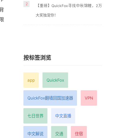
2
【重磅】QuickFox寻找中秋锦鲤，2万
背
大奖独宠你！
限
按标签浏览
app
QuickFox
QuickFox翻墙回国加速器
VPN
七日世界
中文直播
中文解说
交通
住宿