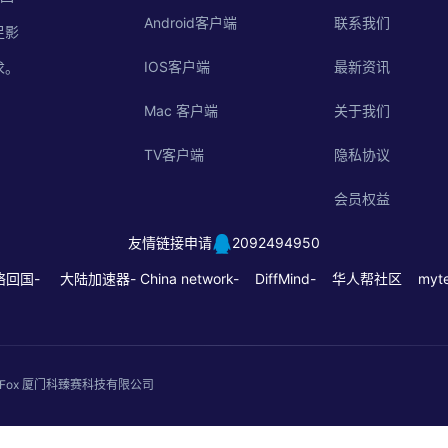
Android客户端
联系我们
足影
IOS客户端
最新资讯
求。
Mac 客户端
关于我们
TV客户端
隐私协议
会员权益
友情链接申请
2092494950
络回国-
大陆加速器-
China network-
DiffMind-
华人帮社区
myte
. QuickFox 厦门科臻赛科技有限公司