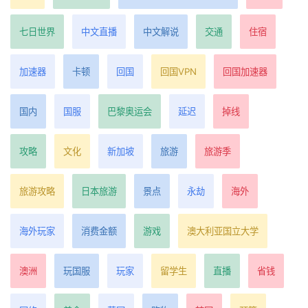
七日世界
中文直播
中文解说
交通
住宿
加速器
卡顿
回国
回国VPN
回国加速器
国内
国服
巴黎奥运会
延迟
掉线
攻略
文化
新加坡
旅游
旅游季
旅游攻略
日本旅游
景点
永劫
海外
海外玩家
消费金额
游戏
澳大利亚国立大学
澳洲
玩国服
玩家
留学生
直播
省钱