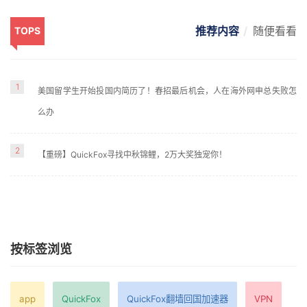
推荐内容
随便看看
TOPS
1
美国留学生开始投国内简历了！春招最后机会，人在海外网申总失败怎
么办
2
【重磅】QuickFox寻找中秋锦鲤，2万大奖独宠你！
按标签浏览
app
QuickFox
QuickFox翻墙回国加速器
VPN