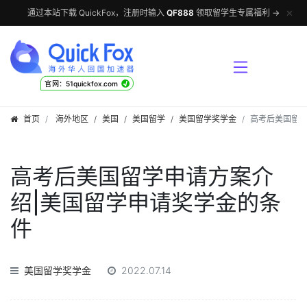
✕
通过本站下载 QuickFox，注册时输入
QF888
领取留学生专属福利 →
√
官网：51quickfox.com
首页
海外地区
/
美国
/
美国留学
/
美国留学奖学金
高考后美国留学
高考后美国留学申请方案介
绍|美国留学申请奖学金的条
件
美国留学奖学金
2022.07.14