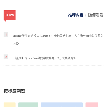
推荐内容
随便看看
TOPS
1
美国留学生开始投国内简历了！春招最后机会，人在海外网申总失败怎
么办
2
【重磅】QuickFox寻找中秋锦鲤，2万大奖独宠你！
按标签浏览