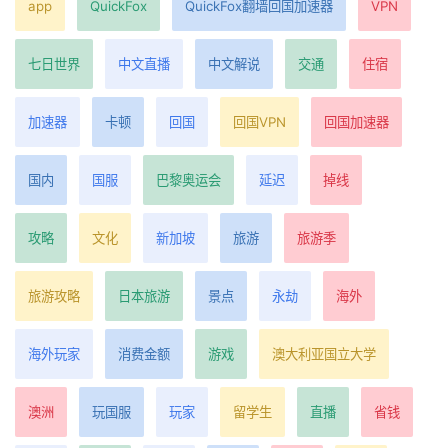
app
QuickFox
QuickFox翻墙回国加速器
VPN
七日世界
中文直播
中文解说
交通
住宿
加速器
卡顿
回国
回国VPN
回国加速器
国内
国服
巴黎奥运会
延迟
掉线
攻略
文化
新加坡
旅游
旅游季
旅游攻略
日本旅游
景点
永劫
海外
海外玩家
消费金额
游戏
澳大利亚国立大学
澳洲
玩国服
玩家
留学生
直播
省钱