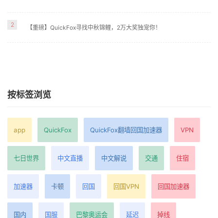
2
【重磅】QuickFox寻找中秋锦鲤，2万大奖独宠你！
按标签浏览
app
QuickFox
QuickFox翻墙回国加速器
VPN
七日世界
中文直播
中文解说
交通
住宿
加速器
卡顿
回国
回国VPN
回国加速器
国内
国服
巴黎奥运会
延迟
掉线