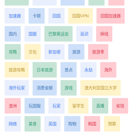
加速器
卡顿
回国
回国VPN
回国加速器
国内
国服
巴黎奥运会
延迟
掉线
攻略
文化
新加坡
旅游
旅游季
旅游攻略
日本旅游
景点
永劫
海外
海外玩家
消费金额
游戏
澳大利亚国立大学
澳洲
玩国服
玩家
留学生
直播
省钱
网络
美食
英国
购物
韩国
预算