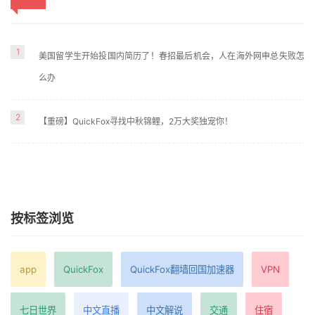
1
美国留学生开始投国内简历了！春招最后机会，人在海外网申总失败怎
么办
2
【重磅】QuickFox寻找中秋锦鲤，2万大奖独宠你！
按标签浏览
app
QuickFox
QuickFox翻墙回国加速器
VPN
七日世界
中文直播
中文解说
交通
住宿