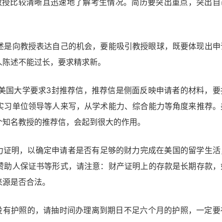
能使教授比较清晰且迅速地了解考生情况。简历要突出重点，突出自
t）：个人陈述是向教授表达自己的机会，要能吸引教授眼球，既要体现出申
人陈述不能过长，要求精求新。
er）：一般美国大学要求3封推荐信，推荐信是侧面反映申请者的材料，要
实习单位领导等人来写，从学术能力、综合能力等角度来推荐。
个知名教授的推荐信，会起到很大的作用。
财力证明，以确定申请者是否有足够的财力完成在美国的留学生活
赞助人保证书等形式，请注意：财产证明上的存款是长期存款，
来源是否合法。
还没有护照的，请抽时间办理离到期日不足六个月的护照，一定要