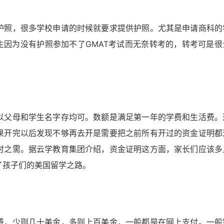
护照，很多学校申请的时候就要求提供护照。尤其是申请商科的
生因为没有护照参加不了GMAT考试而无奈转考的，转考可是很
！
以父母和学生名字存均可。数额是满足第一年的学费和生活费。
果开完以后发现不够再去开是需要把之前所有开过的资金证明都
时之需。据云学教育集团介绍，资金证明这方面，家长们应该多
了孩子们的美国留学之路。
费，少则几十美金，多则上百美金，一般都是在网上支付。一般