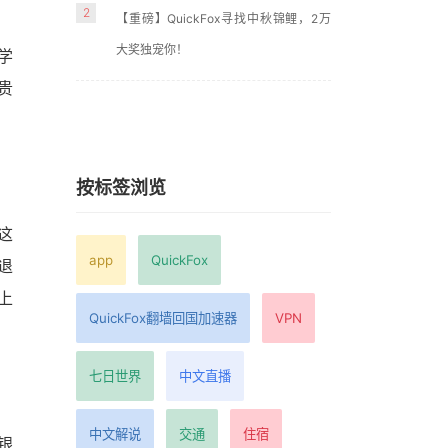
2
【重磅】QuickFox寻找中秋锦鲤，2万
大奖独宠你！
学
贵
按标签浏览
这
app
QuickFox
退
上
QuickFox翻墙回国加速器
VPN
七日世界
中文直播
中文解说
交通
住宿
银