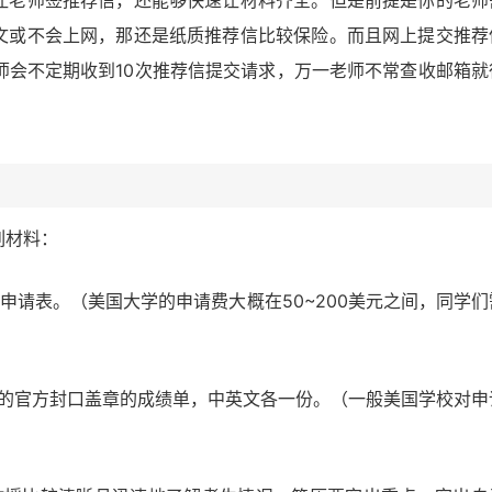
让老师签推荐信，还能够快速让材料齐全。但是前提是你的老师
文或不会上网，那还是纸质推荐信比较保险。而且网上提交推荐
师会不定期收到10次推荐信提交请求，万一老师不常查收邮箱就
列材料：
申请表。（美国大学的申请费大概在50~200美元之间，同学们
）
开具的官方封口盖章的成绩单，中英文各一份。（一般美国学校对申