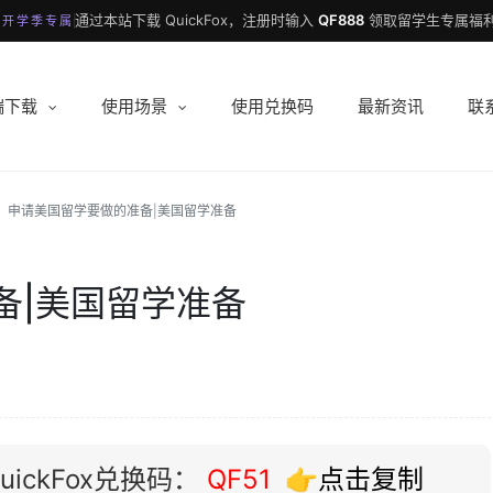
通过本站下载 QuickFox，注册时输入
QF888
领取留学生专属福利
 开学季专属
端下载
使用场景
使用兑换码
最新资讯
联
申请美国留学要做的准备|美国留学准备
备|美国留学准备
ickFox兑换码：
QF51
👉点击复制