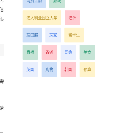
需
消费金额
游戏
信
澳大利亚国立大学
澳洲
很
玩国服
玩家
留学生
直播
省钱
网络
美食
英国
购物
韩国
预算
需
请