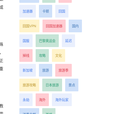
或
加速器
卡顿
回国
回国VPN
回国加速器
国内
国服
巴黎奥运会
延迟
殊
，
掉线
攻略
文化
正
重
新加坡
旅游
旅游季
旅游攻略
日本旅游
景点
永劫
海外
海外玩家
教