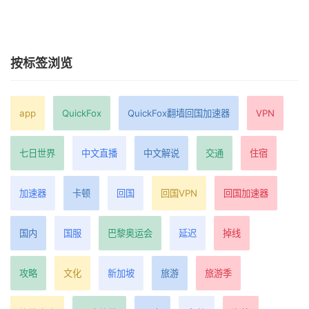
按标签浏览
app
QuickFox
QuickFox翻墙回国加速器
VPN
七日世界
中文直播
中文解说
交通
住宿
加速器
卡顿
回国
回国VPN
回国加速器
国内
国服
巴黎奥运会
延迟
掉线
攻略
文化
新加坡
旅游
旅游季