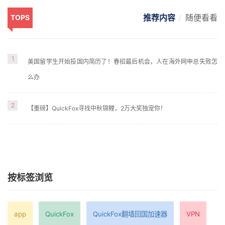
推荐内容
随便看看
TOPS
1
美国留学生开始投国内简历了！春招最后机会，人在海外网申总失败怎
么办
2
【重磅】QuickFox寻找中秋锦鲤，2万大奖独宠你！
按标签浏览
app
QuickFox
QuickFox翻墙回国加速器
VPN