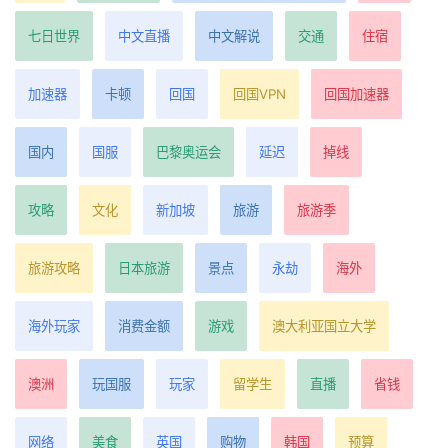
七日世界
中文直播
中文解说
交通
住宿
加速器
卡顿
回国
回国VPN
回国加速器
国内
国服
巴黎奥运会
延迟
掉线
攻略
文化
新加坡
旅游
旅游季
旅游攻略
日本旅游
景点
永劫
海外
海外玩家
消费金额
游戏
澳大利亚国立大学
澳洲
玩国服
玩家
留学生
直播
省钱
网络
美食
英国
购物
韩国
预算