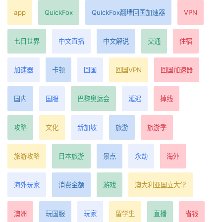
app
QuickFox
QuickFox翻墙回国加速器
VPN
七日世界
中文直播
中文解说
交通
住宿
加速器
卡顿
回国
回国VPN
回国加速器
国内
国服
巴黎奥运会
延迟
掉线
攻略
文化
新加坡
旅游
旅游季
旅游攻略
日本旅游
景点
永劫
海外
海外玩家
消费金额
游戏
澳大利亚国立大学
澳洲
玩国服
玩家
留学生
直播
省钱