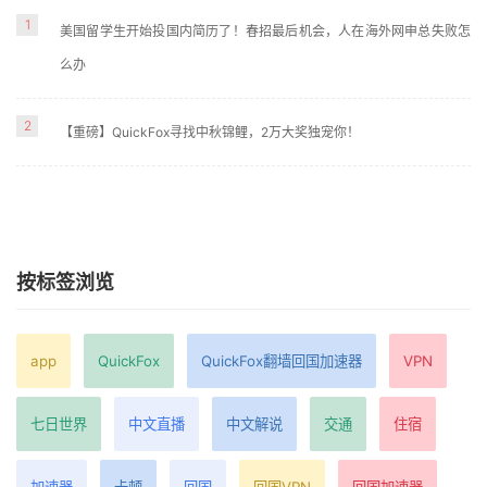
1
美国留学生开始投国内简历了！春招最后机会，人在海外网申总失败怎
么办
2
【重磅】QuickFox寻找中秋锦鲤，2万大奖独宠你！
按标签浏览
app
QuickFox
QuickFox翻墙回国加速器
VPN
七日世界
中文直播
中文解说
交通
住宿
加速器
卡顿
回国
回国VPN
回国加速器