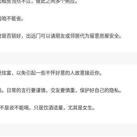
起租房当然不过，彼此之间多个照应。
钱咱不能省。
窗是否锁好，出远门可以请朋友或邻居代为留意房屋安全。
要炫富，以免引起一些不怀好意的人故意接近你。
船。日常的言行要谨慎，交友要慎重，保护好自己的隐私。
酒，不是说不能喝，只是饮酒适量，尤其是女生。