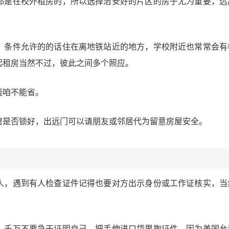
都是在校外租房的，所以选择治安好的片区的房子尤为重要，远
。条件允许的的话住在离地铁站近的地方，学校附近也常常会有
起租房当然不过，彼此之间多个照应。
钱咱不能省。
窗是否锁好，出远门可以请朋友或邻居代为留意房屋安全。
人，遇到有人检查证件记得也要对方出示身份或工作证核实，当
，千万不要急于证明自己，把手伸进口袋里掏证件。因为美国允