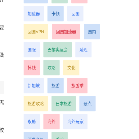
加速器
卡顿
回国
要
回国VPN
回国加速器
国内
国服
巴黎奥运会
延迟
做
掉线
攻略
文化
新加坡
旅游
旅游季
离
旅游攻略
日本旅游
景点
永劫
海外
海外玩家
校