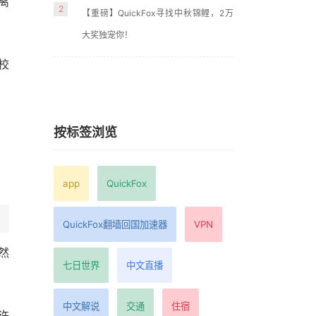
离
2
【重磅】QuickFox寻找中秋锦鲤，2万
大奖独宠你！
校
按标签浏览
app
QuickFox
QuickFox翻墙回国加速器
VPN
然
七日世界
中文直播
中文解说
交通
住宿
许