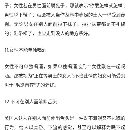
子；女性若在男性面前脱鞋子，那就表示"你爱怎样就怎样";
男性脱下鞋子；就会被人当作丛林中赤足的土人一样受到蔑
视。无论男女在别人面前拉下袜子、拉扯袜带都是不礼貌
的；鞋带松了，也应走到没人的地方系好。
11.女性不能单独喝酒
女性不可单独喝酒，如果单独喝酒或几个女性聚在一起喝
酒。都被视为"正在等男士的女人";不谙此情的妇女可能受到
男士"毛遂自荐"式的骚扰。
12.不可在别人面前伸舌头
美国人认为在别人面前伸出舌头是一件既不雅观又不礼貌的
行为，给人以庸俗、下流的感觉，甚至可以解释为瞧不起