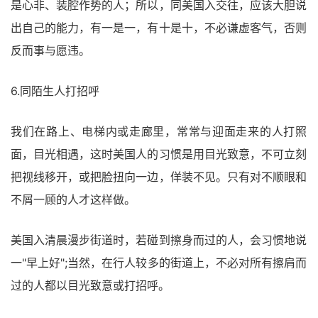
是心非、装腔作势的人；所以，同美国入交往，应该大胆说
出自己的能力，有一是一，有十是十，不必谦虚客气，否则
反而事与愿违。
6.同陌生人打招呼
我们在路上、电梯内或走廊里，常常与迎面走来的人打照
面，目光相遇，这时美国人的习惯是用目光致意，不可立刻
把视线移开，或把脸扭向一边，佯装不见。只有对不顺眼和
不屑一顾的人才这样做。
美国入清晨漫步街道时，若碰到擦身而过的人，会习惯地说
一"早上好";当然，在行人较多的街道上，不必对所有擦肩而
过的人都以目光致意或打招呼。