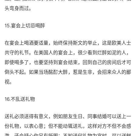
头弯身而过。
15.宴会上切忌喝醉
在宴会上喝酒要适量，始终保持斯文的举止，这是欧美人士
共守的礼节。在美国人的宴会上，很少看到烂醉如泥的人，
即使喝多了，也要坚持到宴会结束，回到自己的房间后才可
倒头不起。如果当场酩酊大醉，惹是生非，会招来众人的鄙
视。
16.不乱送礼物
送礼必须送得有意义，例如朋友生日、同事结婚可以送上一
份礼物，以表心意；但不能动辄送礼，这样对方不但不会感
激，还会疑心你另有所图；不知送何礼物为宜时，可以送鲜