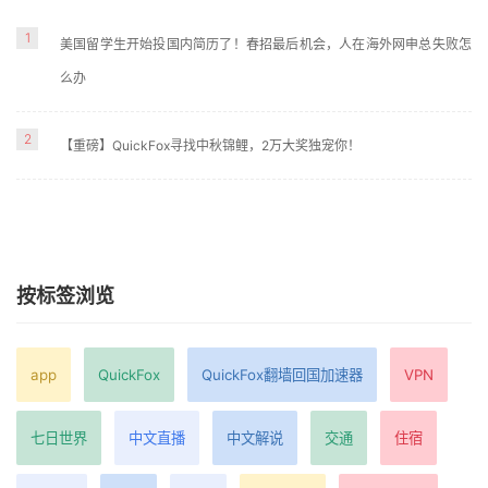
1
美国留学生开始投国内简历了！春招最后机会，人在海外网申总失败怎
么办
2
【重磅】QuickFox寻找中秋锦鲤，2万大奖独宠你！
按标签浏览
app
QuickFox
QuickFox翻墙回国加速器
VPN
七日世界
中文直播
中文解说
交通
住宿