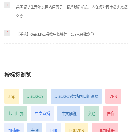
1
美国留学生开始投国内简历了！春招最后机会，人在海外网申总失败怎
么办
2
【重磅】QuickFox寻找中秋锦鲤，2万大奖独宠你！
按标签浏览
app
QuickFox
QuickFox翻墙回国加速器
VPN
七日世界
中文直播
中文解说
交通
住宿
加速器
卡顿
回国
回国VPN
回国加速器