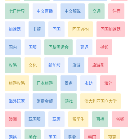
七日世界
中文直播
中文解说
交通
住宿
加速器
卡顿
回国
回国VPN
回国加速器
国内
国服
巴黎奥运会
延迟
掉线
攻略
文化
新加坡
旅游
旅游季
旅游攻略
日本旅游
景点
永劫
海外
海外玩家
消费金额
游戏
澳大利亚国立大学
澳洲
玩国服
玩家
留学生
直播
省钱
网络
美食
英国
购物
韩国
预算