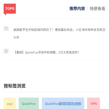
推荐内容
随便看看
TOPS
1
美国留学生开始投国内简历了！春招最后机会，人在海外网申总失败怎
么办
2
【重磅】QuickFox寻找中秋锦鲤，2万大奖独宠你！
按标签浏览
app
QuickFox
QuickFox翻墙回国加速器
VPN