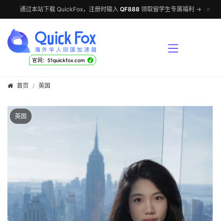
✕
通过本站下载 QuickFox，注册时输入
QF888
领取留学生专属福利 →
√
官网：51quickfox.com
首页
英国
英国