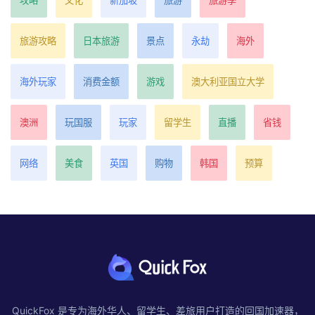
攻略
文化
新加坡
旅游
旅游季
旅游攻略
日本旅游
景点
永劫
海外
海外玩家
消费金额
游戏
澳大利亚国立大学
澳洲
玩国服
玩家
留学生
直播
省钱
网络
美食
英国
购物
韩国
预算
QuickFox 是专为海外华人、留学生、差旅用户打造的回国加速器，