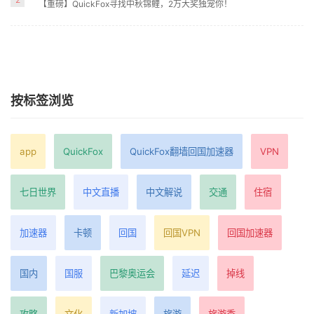
【重磅】QuickFox寻找中秋锦鲤，2万大奖独宠你！
按标签浏览
app
QuickFox
QuickFox翻墙回国加速器
VPN
七日世界
中文直播
中文解说
交通
住宿
加速器
卡顿
回国
回国VPN
回国加速器
国内
国服
巴黎奥运会
延迟
掉线