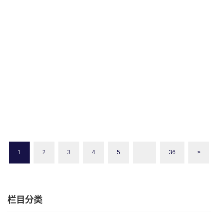
英国七日游攻略！
这份英国七日游攻略为您提供了一周内领略英伦风光的完美行程。
在这短暂的七天里，您将体验到英国的历史、文化、自然美景以及
美食。当然，英国的魅力远不止这些，如果时间允许，您还可以选
择前往苏格兰高地、爱丁堡城…
七姊妹悬崖
伦敦
伦敦市区游览
剑桥大学
塔桥
大英博物
3
1
2
3
4
5
…
36
>
馆
巴斯
海德公园
温莎城堡
牛津大学
王室之旅
白金汉
年
宫
约克
罗马浴场
英国一周旅行
英国七日游
英国历史文化之
前
旅
英国古城探索
英国美食体验
英国自然风光
栏目分类